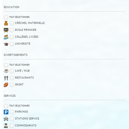
EDUCATION
TOUT SÉLECTIONNER
CRÈCHES, MATERNELLE
ECOLE PRIMAIRE
COLLÈGES, LYCÉES
UNIVERSITÉ
DIVERTISSEMENTS
TOUT SÉLECTIONNER
CAFÉ / PUB
RESTAURANTS
SPORT
SERVICES
TOUT SÉLECTIONNER
PARKINGS
STATIONS SERVICE
COMMISSARIATS