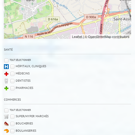
Leaflet
| © OpenStreetMap contributors
SANTÉ
TOUT SÉLECTIONNER
HÔPITAUX, CLINIQUES
MÉDECINS
DENTISTES
PHARMACIES
COMMERCES
TOUT SÉLECTIONNER
SUPER/HYPER MARCHÉS
BOUCHERIES
BOULANGERIES