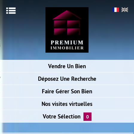
Menu
ACCUEIL
SIMULER VOTRE PRÊT
ALERTE E-MAIL
Vendre
Un Bien
NOTRE AGENCE
ACCÈS PROPRIÉTAIRE
Déposez
Une Recherche
BIENS VENDUS
Faire
Gérer Son Bien
Nos visites
virtuelles
Votre
Sélection
0