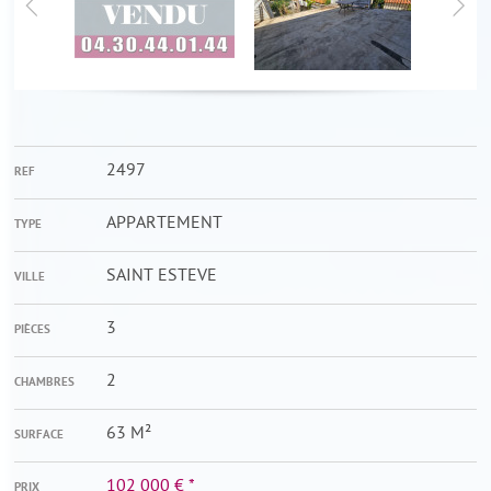
2497
REF
APPARTEMENT
TYPE
SAINT ESTEVE
VILLE
3
PIÈCES
2
CHAMBRES
63 M²
SURFACE
102 000 €
*
PRIX