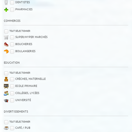
DENTISTES
PHARMACIES
COMMERCES
TOUT SÉLECTIONNER
SUPER/HYPER MARCHÉS
BOUCHERIES
BOULANGERIES
EDUCATION
TOUT SÉLECTIONNER
CRÈCHES, MATERNELLE
ECOLE PRIMAIRE
COLLÈGES, LYCÉES
UNIVERSITÉ
DIVERTISSEMENTS
TOUT SÉLECTIONNER
CAFÉ / PUB