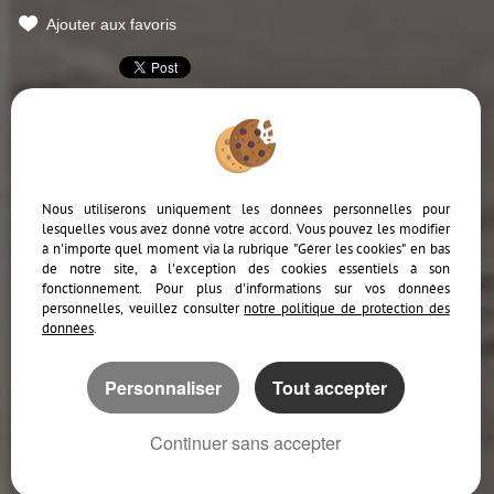
Ajouter aux favoris
Mentions Légales
Politique de protection des données
Gérer les cookies
Notre barème d'honoraires
Accès Propriétaire
Nous utiliserons uniquement les données personnelles pour
lesquelles vous avez donné votre accord. Vous pouvez les modifier
à n'importe quel moment via la rubrique "Gérer les cookies" en bas
de notre site, à l'exception des cookies essentiels à son
fonctionnement. Pour plus d'informations sur vos données
personnelles, veuillez consulter
notre politique de protection des
données
.
Afin de vous offrir un confort de lecture permanent, depuis votre PC, votre
tablette ou votre smartphone, notre site s’adapte automatiquement aux
différents types d'écrans
Personnaliser
Tout accepter
Logiciel immobilier Adapt Immo
Création site internet
Continuer sans accepter
Référencement immobilier