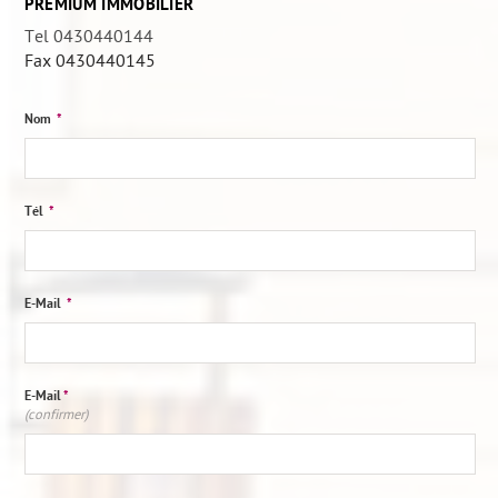
PREMIUM IMMOBILIER
Tel 0430440144
Fax
0430440145
Nom
*
Tél
*
E-Mail
*
E-Mail
*
(confirmer)