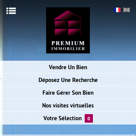
Menu
ACCUEIL
SIMULER VOTRE PRÊT
ALERTE E-MAIL
Vendre
Un Bien
NOTRE AGENCE
ACCÈS PROPRIÉTAIRE
Déposez
Une Recherche
BIENS VENDUS
Faire
Gérer Son Bien
Nos visites
virtuelles
Votre
Sélection
0