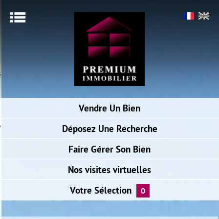
Menu
ACCUEIL
SIMULER VOTRE PRÊT
ALERTE E-MAIL
Vendre
Un Bien
NOTRE AGENCE
ACCÈS PROPRIÉTAIRE
Déposez
Une Recherche
BIENS VENDUS
Faire
Gérer Son Bien
Nos visites
virtuelles
Votre
Sélection
0