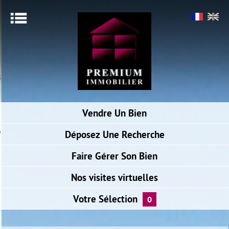
Menu
ACCUEIL
SIMULER VOTRE PRÊT
ALERTE E-MAIL
Vendre
Un Bien
NOTRE AGENCE
ACCÈS PROPRIÉTAIRE
Déposez
Une Recherche
BIENS VENDUS
Faire
Gérer Son Bien
Nos visites
virtuelles
Votre
Sélection
0