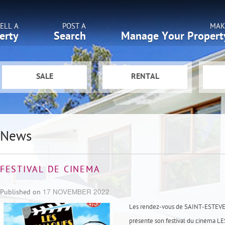
ELL A
POST A
MAK
erty
Search
Manage Your Propert
SALE
RENTAL
News
FESTIVAL DE CINEMA
17 NOVEMBER 2022
Published on
Les rendez-vous de SAINT-ESTEV
présente son festival du cinéma L