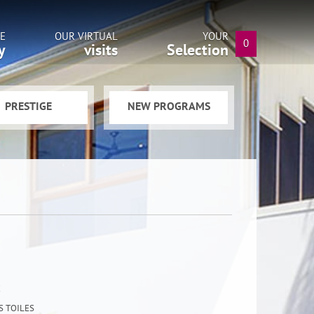
E
OUR VIRTUAL
YOUR
0
y
visits
Selection
PRESTIGE
NEW PROGRAMS
E
ES TOILES